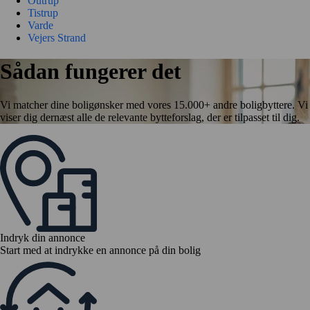
Outrup
Tistrup
Varde
Vejers Strand
Sådan fungerer det
Vi matcher dine boligønsker med vores 15.000+ andre boligbyttere. Vi
viser dig dernæst alle de relevante bytteforslag, der er tilpasset til dig.
Indryk din annonce
Start med at indrykke en annonce på din bolig