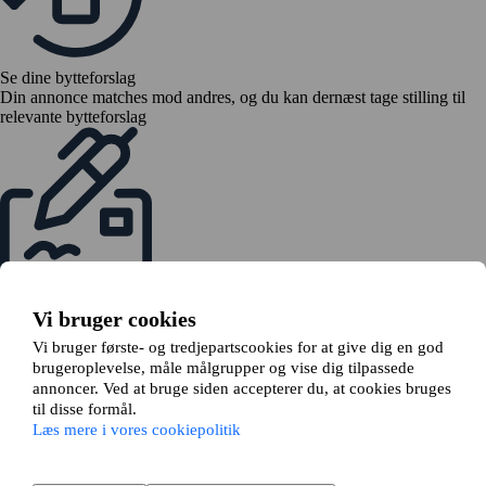
Se dine bytteforslag
Din annonce matches mod andres, og du kan dernæst tage stilling til
relevante bytteforslag
Send en bytteanmodning
Hvis alle er enige om byttet, indsender du en bytteanmodning til din
Vi bruger cookies
udlejer
Vi bruger første- og tredjepartscookies for at give dig en god
brugeroplevelse, måle målgrupper og vise dig tilpassede
annoncer. Ved at bruge siden accepterer du, at cookies bruges
til disse formål.
Læs mere i vores cookiepolitik