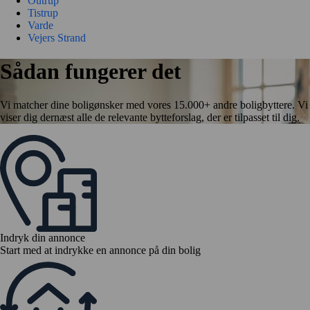
Outrup
Tistrup
Varde
Vejers Strand
Sådan fungerer det
Vi matcher dine boligønsker med vores 15.000+ andre boligbyttere. Vi
viser dig dernæst alle de relevante bytteforslag, der er tilpasset til dig.
Indryk din annonce
Start med at indrykke en annonce på din bolig