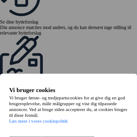
Se dine bytteforslag
Din annonce matches mod andres, og du kan dernæst tage stilling til
relevante bytteforslag
Send en bytteanmodning
Hvis alle er enige om byttet, indsender du en bytteanmodning til din
Vi bruger cookies
udlejer
Vi bruger første- og tredjepartscookies for at give dig en god
brugeroplevelse, måle målgrupper og vise dig tilpassede
annoncer. Ved at bruge siden accepterer du, at cookies bruges
til disse formål.
Læs mere i vores cookiepolitik