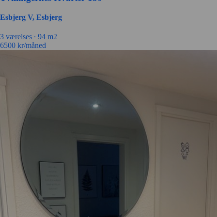
Esbjerg V, Esbjerg
3 værelses ∙
94 m2
6500
kr/måned