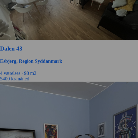
Dalen 43
Esbjerg, Region Syddanmark
4 værelses ∙
98 m2
5400
kr/måned