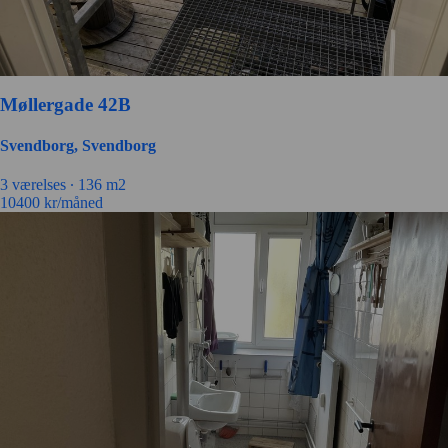
Møllergade 42B
Svendborg, Svendborg
3 værelses ∙
136 m2
10400
kr/måned