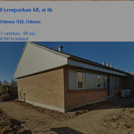
Fyrreparken 68, st th
Odense NØ, Odense
3 værelses ∙
88 m2
6500
kr/måned