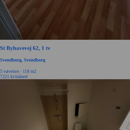
St Byhavevej 62, 1 tv
Svendborg, Svendborg
5 værelses ∙
118 m2
7221
kr/måned