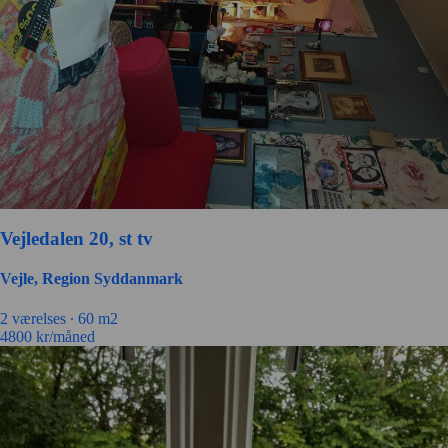
Vejledalen 20, st tv
Vejle, Region Syddanmark
2 værelses ∙
60 m2
4800
kr/måned