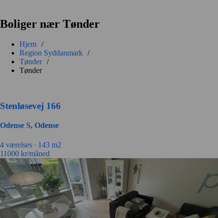
Boliger nær Tønder
Hjem
/
Region Syddanmark
/
Tønder
/
Tønder
Stenløsevej 166
Odense S, Odense
4 værelses ∙
143 m2
11000
kr/måned