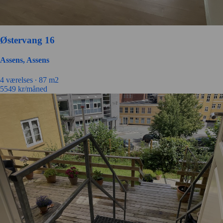
Østervang 16
Assens, Assens
4 værelses ∙
87 m2
5549
kr/måned