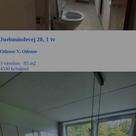
Juelsmindevej 20, 1 tv
Odense V, Odense
3 værelses ∙
85 m2
4530
kr/måned