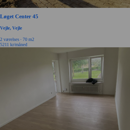
Løget Center 45
Vejle, Vejle
2 værelses ∙
70 m2
5211
kr/måned