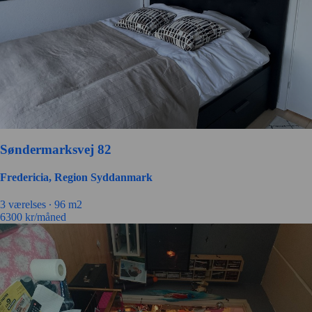
Søndermarksvej 82
Fredericia, Region Syddanmark
3 værelses ∙
96 m2
6300
kr/måned