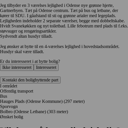
Jeg tilbyder en 3 værelses lejlighed i Odense nye grønne hjerte,
Gartnerbyen. Tæt på Odense centrum. Tæt på bus og letbane, der
kører til SDU. I gåafstand til sti og grønne arialer med legeplads.
Lejligheden indeholder 2 separate værelser, begge med dobbeltskabe.
Hvidt Svanekøkken og nyt toiletbad. Lille febotrum med plads til f.eks.
støvsuger og rengøringsartikler.
Sydvendt altan husdyr tilladt.
Jeg ønsker at bytte til en 4-værelses lejlighed i hovedstadsområdet.
Husdyr skal være tilladt.
Er du interesseret i at bytte bolig?
Ikke interesseret
Interesseret
Kontakt den boligbyttende part
I området
Offentlig transport
Bus
Hauges Plads (Odense Kommune) (297 meter)
Sporvogn
Bolbro (Odense Letbane) (303 meter)
Ønsket bolig