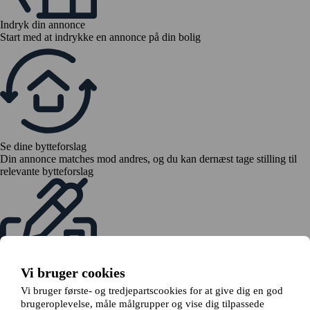
Indryk din annonce
Start med at indrykke en annonce på din bolig
Se dine bytteforslag
Din annonce matches mod andres, og du kan dernæst tage stilling til
relevante bytteforslag
Vi bruger cookies
Send en bytteanmodning
Vi bruger første- og tredjepartscookies for at give dig en god
Hvis alle er enige om byttet, indsender du en bytteanmodning til din
brugeroplevelse, måle målgrupper og vise dig tilpassede
udlejer