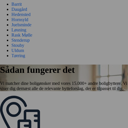
Barrit
Daugård
Hedensted
Hornsyld
Juelsminde
Løsning
Rask Mølle
Stenderup
Stouby
Uldum
Tørring
Sådan fungerer det
Vi matcher dine boligønsker med vores 15.000+ andre boligbyttere. Vi
viser dig dernæst alle de relevante bytteforslag, der er tilpasset til dig.