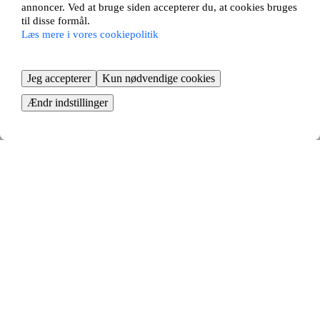
annoncer. Ved at bruge siden accepterer du, at cookies bruges
til disse formål.
Læs mere i vores cookiepolitik
Jeg accepterer
Kun nødvendige cookies
Ændr indstillinger
Tid til at flytte
Bestil flyttehjælp, og begynd at pakke
KOM I GANG GRATIS
Så nemt bytter du lejebolig i
Flemming - fordelene ved
lejlighedsbytte
At bytte lejebolig i Flemming er en smart måde at finde en ny bolig på.
Med et lejlighedsbytte undgår du lange boligkøer og kan flytte til en ny
bydel eller bolig uden at skulle købe en lejlighed.
Vi matcher dig automatisk med andre lejere, der ønsker at bytte med
din lejlighed. Vi tilbyder det største udvalg af bytteannoncer, hvilket
giver dig de bedste muligheder for at finde en bolig og et nyt hjem, der
bedre passer til dine behov, din livsstil og din boligsituation. Opret din