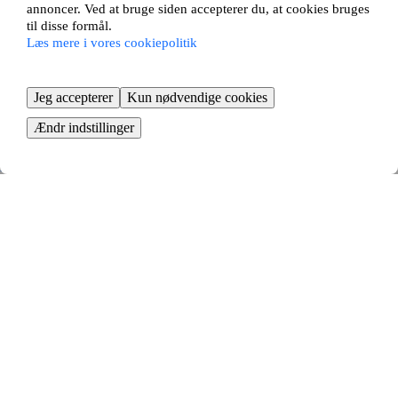
annoncer. Ved at bruge siden accepterer du, at cookies bruges
til disse formål.
Læs mere i vores cookiepolitik
Jeg accepterer
Kun nødvendige cookies
Ændr indstillinger
Tid til at flytte
Bestil flyttehjælp, og begynd at pakke
KOM I GANG GRATIS
Så nemt bytter du lejebolig i
Stenderup - fordelene ved
lejlighedsbytte
At bytte lejebolig i Stenderup er en smart måde at finde en ny bolig på.
Med et lejlighedsbytte undgår du lange boligkøer og kan flytte til en ny
bydel eller bolig uden at skulle købe en lejlighed.
Vi matcher dig automatisk med andre lejere, der ønsker at bytte med
din lejlighed. Vi tilbyder det største udvalg af bytteannoncer, hvilket
giver dig de bedste muligheder for at finde en bolig og et nyt hjem, der
bedre passer til dine behov, din livsstil og din boligsituation. Opret din