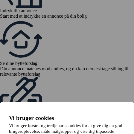
Indryk din annonce
Start med at indrykke en annonce på din bolig
Se dine bytteforslag
Din annonce matches mod andres, og du kan dernæst tage stilling til
relevante bytteforslag
Vi bruger cookies
Send en bytteanmodning
Vi bruger første- og tredjepartscookies for at give dig en god
Hvis alle er enige om byttet, indsender du en bytteanmodning til din
brugeroplevelse, måle målgrupper og vise dig tilpassede
udlejer