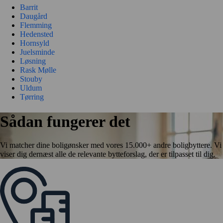
Barrit
Daugård
Flemming
Hedensted
Hornsyld
Juelsminde
Løsning
Rask Mølle
Stouby
Uldum
Tørring
Sådan fungerer det
Vi matcher dine boligønsker med vores 15.000+ andre boligbyttere. Vi
viser dig dernæst alle de relevante bytteforslag, der er tilpasset til dig.