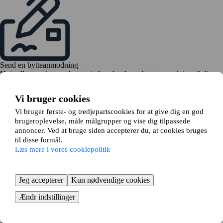
Send en bytteanmodning
Hvis alle er enige om byttet, indsender du en bytteanmodning til din
udlejer
Vi bruger cookies
Vi bruger første- og tredjepartscookies for at give dig en god
brugeroplevelse, måle målgrupper og vise dig tilpassede
annoncer. Ved at bruge siden accepterer du, at cookies bruges
til disse formål.
Læs mere i vores cookiepolitik
Tid til at flytte
Bestil flyttehjælp, og begynd at pakke
KOM I GANG GRATIS
Jeg accepterer
Kun nødvendige cookies
Så nemt bytter du lejebolig i
Ændr indstillinger
Tønder - fordelene ved