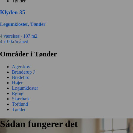
Tønder
Klyden 35
Løgumkloster, Tønder
4
værelses ∙
107
m2
4510
kr/måned
Områder i Tønder
Agerskov
Branderup J
Bredebro
Højer
Løgumkloster
Rømø
Skærbæk
Toftlund
Tønder
Sådan fungerer det