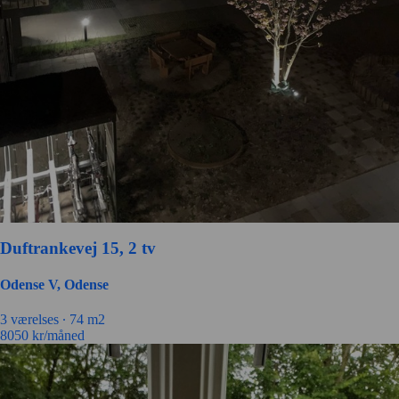
Duftrankevej 15, 2 tv
Odense V, Odense
3 værelses ∙
74 m2
8050
kr/måned