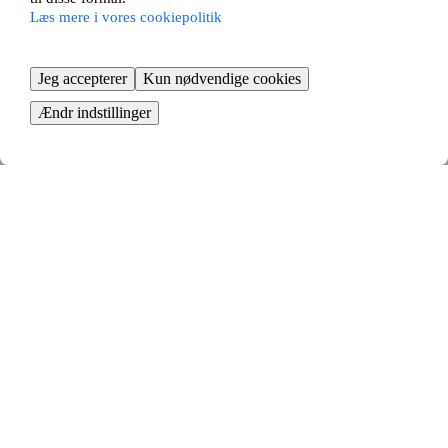
Læs mere i vores cookiepolitik
Jeg accepterer
Kun nødvendige cookies
Tolderlundsvej 48
Ændr indstillinger
Odense C, Odense
2 værelses ∙
61 m2
8200
kr/måned