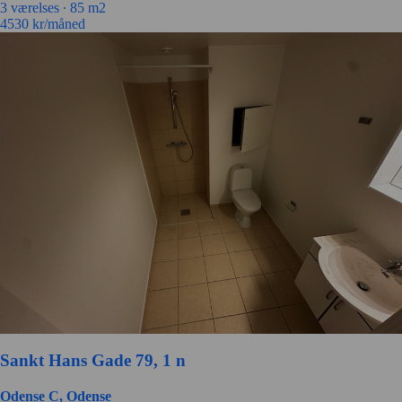
3 værelses ∙
85 m2
4530
kr/måned
Sankt Hans Gade 79, 1 n
Odense C, Odense