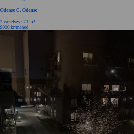
Odense C, Odense
2 værelses ∙
73 m2
9000
kr/måned