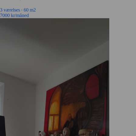
3 værelses ∙
60 m2
7000
kr/måned