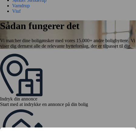
Sønder Stenderup
Vamdrup
Viuf
Sådan fungerer det
Vi matcher dine boligønsker med vores 15.000+ andre boligbyttere. Vi
viser dig dernæst alle de relevante bytteforslag, der er tilpasset til dig.
Indryk din annonce
Start med at indrykke en annonce på din bolig