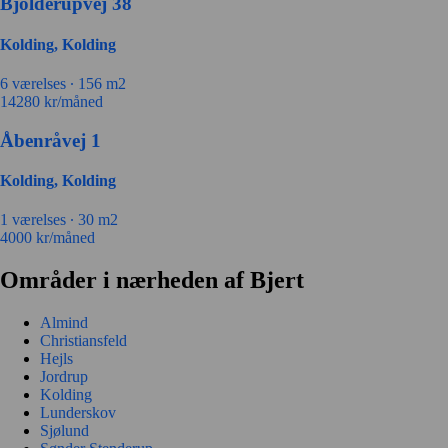
Bjolderupvej 38
Kolding, Kolding
6 værelses ∙
156 m2
14280
kr/måned
Åbenråvej 1
Kolding, Kolding
1 værelses ∙
30 m2
4000
kr/måned
Områder i nærheden af Bjert
Almind
Christiansfeld
Hejls
Jordrup
Kolding
Lunderskov
Sjølund