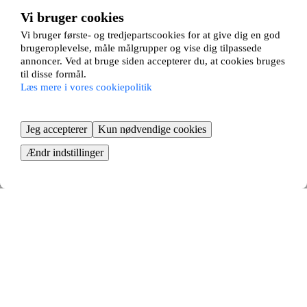
Vi bruger cookies
Vi bruger første- og tredjepartscookies for at give dig en god
Se dine bytteforslag
brugeroplevelse, måle målgrupper og vise dig tilpassede
Din annonce matches mod andres, og du kan dernæst tage stilling til
relevante bytteforslag
annoncer. Ved at bruge siden accepterer du, at cookies bruges
til disse formål.
Læs mere i vores cookiepolitik
Jeg accepterer
Kun nødvendige cookies
Ændr indstillinger
Send en bytteanmodning
Hvis alle er enige om byttet, indsender du en bytteanmodning til din
udlejer
Tid til at flytte