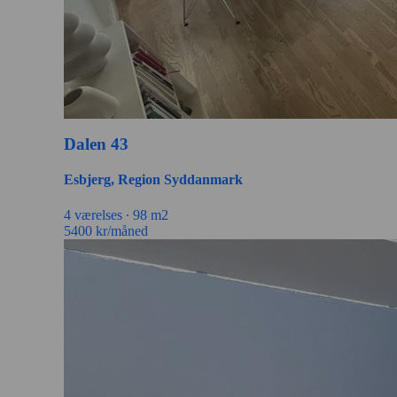
Dalen 43
Esbjerg, Region Syddanmark
4 værelses ∙
98 m2
5400
kr/måned