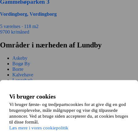
Gammelsøparken 3
Vordingborg, Vordingborg
5 værelses ∙
118 m2
9700
kr/måned
Områder i nærheden af Lundby
Askeby
Bogø By
Borre
Kalvehave
Langebæk
Mern
Præstø
Vi bruger cookies
Stege
Stensved
Vi bruger første- og tredjepartscookies for at give dig en god
Vordingborg
brugeroplevelse, måle målgrupper og vise dig tilpassede
annoncer. Ved at bruge siden accepterer du, at cookies bruges
Sådan fungerer det
til disse formål.
Læs mere i vores cookiepolitik
Vi matcher dine boligønsker med vores 15.000+ andre boligbyttere. Vi