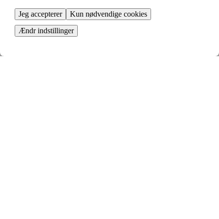
viser dig dernæst alle de relevante bytteforslag, der er tilpasset til dig.
Jeg accepterer
Kun nødvendige cookies
Ændr indstillinger
Indryk din annonce
Start med at indrykke en annonce på din bolig
Se dine bytteforslag
Din annonce matches mod andres, og du kan dernæst tage stilling til
relevante bytteforslag