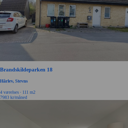
Brandskildeparken 18
Hårlev, Stevns
4 værelses ∙
111 m2
7983
kr/måned