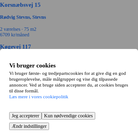
Korsnæbsvej 15
Rødvig Stevns, Stevns
2 værelses ∙
75 m2
6709
kr/måned
Køgevej 117
Køge, Stevns
Vi bruger cookies
2 værelses ∙
50 m2
Vi bruger første- og tredjepartscookies for at give dig en god
7000
kr/måned
brugeroplevelse, måle målgrupper og vise dig tilpassede
annoncer. Ved at bruge siden accepterer du, at cookies bruges
Områder i nærheden af Store Heddinge
til disse formål.
Læs mere i vores cookiepolitik
Hårlev
Klippinge
Rødvig Stevns
Jeg accepterer
Kun nødvendige cookies
Strøby
Ændr indstillinger
Sådan fungerer det