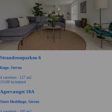
Strandroseparken 6
Køge, Stevns
4 værelses ∙
127 m2
15100
kr/måned
Agervænget 10A
Store Heddinge, Stevns
4 værelses ∙
105 m2