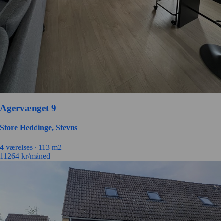
Agervænget 9
Store Heddinge, Stevns
4 værelses ∙
113 m2
11264
kr/måned