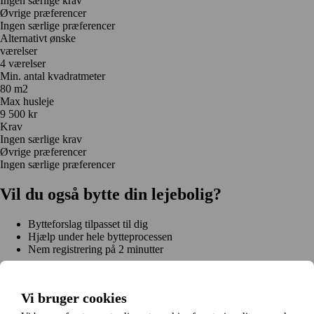
Ingen særlige krav
Øvrige præferencer
Ingen særlige præferencer
Alternativt ønske
værelser
4 værelser
Min. antal kvadratmeter
80 m2
Max husleje
9 500 kr
Krav
Ingen særlige krav
Øvrige præferencer
Ingen særlige præferencer
Vil du også bytte din lejebolig?
Bytteforslag tilpasset til dig
Hjælp under hele bytteprocessen
Nem registrering på 2 minutter
Kom i gang gratis
Kom i gang
Vi bruger cookies
Kom i gang gratis
Søg annoncer
Log ind
Læs mere