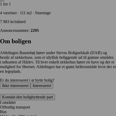
1 for 1
4 værelser ∙ 111 m2 ∙ Stueetage
7 983 kr/måned
Annoncenummer:
2295
Om boligen
Afdelingen Baunehøj hører under Stevns Boligselskab (DAB) og
består af rækkehuse, som er idyllisk beliggende ud til grønne områder,
i udkanten af Hårlev. Til hver enkelt rækkehus hører en have og der er
mulighed for fibernet. Afdelingen har et grønt fællesområde hvor der er
en legeplads.
Er du interesseret i at bytte bolig?
Ikke interesseret
Interesseret
Kontakt den boligbyttende part
I området
Offentlig transport
Bus