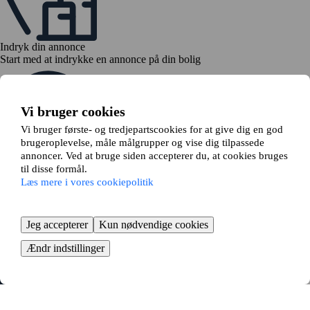
Indryk din annonce
Start med at indrykke en annonce på din bolig
Vi bruger cookies
Vi bruger første- og tredjepartscookies for at give dig en god
brugeroplevelse, måle målgrupper og vise dig tilpassede
annoncer. Ved at bruge siden accepterer du, at cookies bruges
Se dine bytteforslag
til disse formål.
Din annonce matches mod andres, og du kan dernæst tage stilling til
Læs mere i vores cookiepolitik
relevante bytteforslag
Jeg accepterer
Kun nødvendige cookies
Ændr indstillinger
Send en bytteanmodning