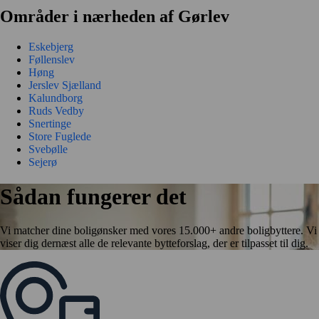
Områder i nærheden af Gørlev
Eskebjerg
Føllenslev
Høng
Jerslev Sjælland
Kalundborg
Ruds Vedby
Snertinge
Store Fuglede
Svebølle
Sejerø
Sådan fungerer det
Vi matcher dine boligønsker med vores 15.000+ andre boligbyttere. Vi
viser dig dernæst alle de relevante bytteforslag, der er tilpasset til dig.