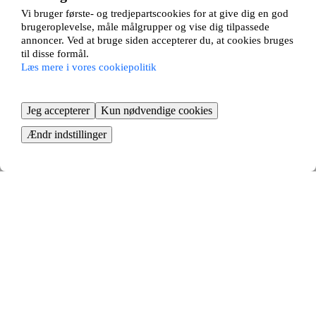
viser dig dernæst alle de relevante bytteforslag, der er tilpasset til dig.
Vi bruger første- og tredjepartscookies for at give dig en god
brugeroplevelse, måle målgrupper og vise dig tilpassede
annoncer. Ved at bruge siden accepterer du, at cookies bruges
til disse formål.
Læs mere i vores cookiepolitik
Jeg accepterer
Kun nødvendige cookies
Ændr indstillinger
Indryk din annonce
Start med at indrykke en annonce på din bolig
Se dine bytteforslag
Din annonce matches mod andres, og du kan dernæst tage stilling til
relevante bytteforslag