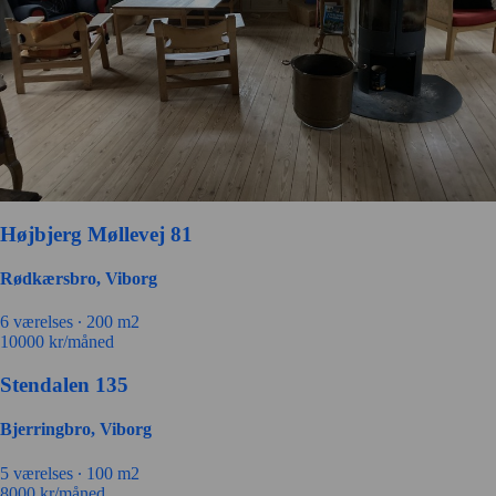
Højbjerg Møllevej 81
Rødkærsbro, Viborg
6 værelses ∙
200 m2
10000
kr/måned
Stendalen 135
Bjerringbro, Viborg
5 værelses ∙
100 m2
8000
kr/måned