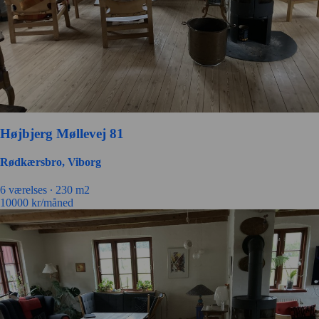
Højbjerg Møllevej 81
Rødkærsbro, Viborg
6 værelses ∙
230 m2
10000
kr/måned