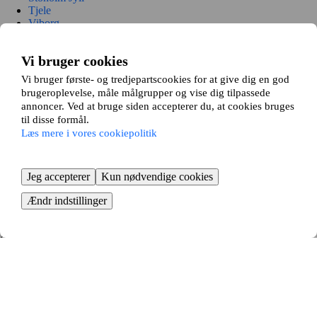
Tjele
Viborg
Sådan fungerer det
Vi bruger cookies
Vi bruger første- og tredjepartscookies for at give dig en god
Vi matcher dine boligønsker med vores 15.000+ andre boligbyttere. Vi
brugeroplevelse, måle målgrupper og vise dig tilpassede
viser dig dernæst alle de relevante bytteforslag, der er tilpasset til dig.
annoncer. Ved at bruge siden accepterer du, at cookies bruges
til disse formål.
Læs mere i vores cookiepolitik
Jeg accepterer
Kun nødvendige cookies
Ændr indstillinger
Indryk din annonce
Start med at indrykke en annonce på din bolig