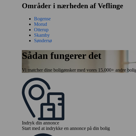
Områder i nærheden af Veflinge
Bogense
Morud
Otterup
Skamby
Søndersø
Sådan fungerer det
Vi matcher dine boligønsker med vores 15.000+ andre boligbytt
Indryk din annonce
Start med at indrykke en annonce på din bolig