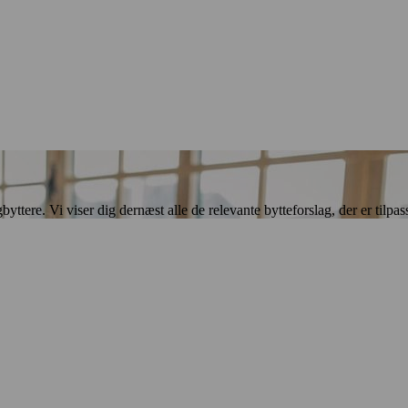
ere. Vi viser dig dernæst alle de relevante bytteforslag, der er tilpasse