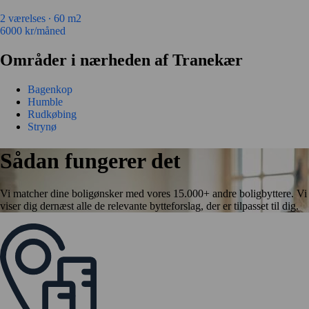
2 værelses ∙
60 m2
6000
kr/måned
Områder i nærheden af Tranekær
Bagenkop
Humble
Rudkøbing
Strynø
Sådan fungerer det
Vi matcher dine boligønsker med vores 15.000+ andre boligbyttere. Vi
viser dig dernæst alle de relevante bytteforslag, der er tilpasset til dig.