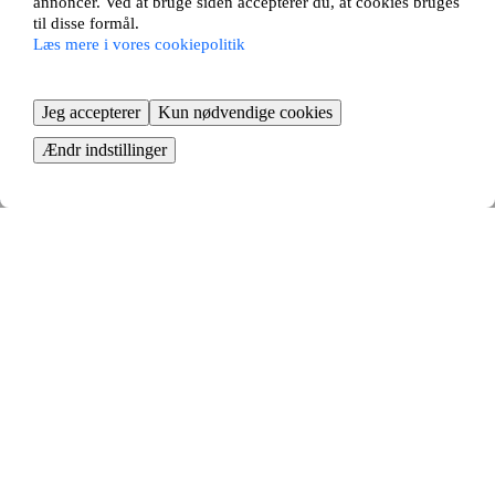
annoncer. Ved at bruge siden accepterer du, at cookies bruges
til disse formål.
Læs mere i vores cookiepolitik
Jeg accepterer
Kun nødvendige cookies
Ændr indstillinger
Tid til at flytte
Bestil flyttehjælp, og begynd at pakke
KOM I GANG GRATIS
Så nemt bytter du lejebolig i
Tranekær - fordelene ved
lejlighedsbytte
At bytte lejebolig i Tranekær er en smart måde at finde en ny bolig på.
Med et lejlighedsbytte undgår du lange boligkøer og kan flytte til en ny
bydel eller bolig uden at skulle købe en lejlighed.
Vi matcher dig automatisk med andre lejere, der ønsker at bytte med
din lejlighed. Vi tilbyder det største udvalg af bytteannoncer, hvilket
giver dig de bedste muligheder for at finde en bolig og et nyt hjem, der
bedre passer til dine behov, din livsstil og din boligsituation. Opret din