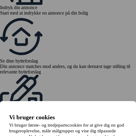
Indryk din annonce
Start med at indrykke en annonce på din bolig
Se dine bytteforslag
Din annonce matches mod andres, og du kan dernæst tage stilling til
relevante bytteforslag
Vi bruger cookies
Send en bytteanmodning
Vi bruger første- og tredjepartscookies for at give dig en god
Hvis alle er enige om byttet, indsender du en bytteanmodning til din
udlejer
brugeroplevelse, måle målgrupper og vise dig tilpassede