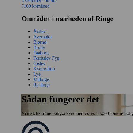
3 værelses ∙
90 m2
7100
kr/måned
Områder i nærheden af Ringe
Årslev
Avernakø
Bjørnø
Broby
Faaborg
Ferritslev Fyn
Gislev
Kværndrup
Lyø
Millinge
Ryslinge
Sådan fungerer det
Vi matcher dine boligønsker med vores 15.000+ andre boligbytt