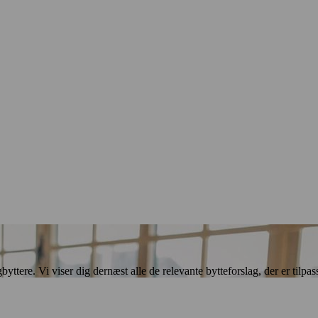
ere. Vi viser dig dernæst alle de relevante bytteforslag, der er tilpasse