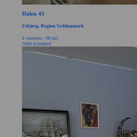
Dalen 43
Esbjerg, Region Syddanmark
4 værelses ∙
98 m2
5400
kr/måned