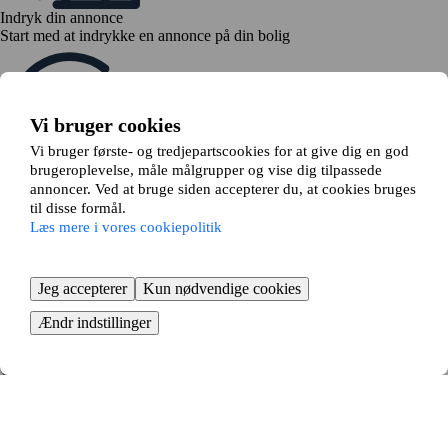
Indryk din annonce
Start med at indrykke en annonce på din bolig
Vi bruger cookies
Vi bruger første- og tredjepartscookies for at give dig en god
brugeroplevelse, måle målgrupper og vise dig tilpassede
annoncer. Ved at bruge siden accepterer du, at cookies bruges
Se dine bytteforslag
til disse formål.
Din annonce matches mod andres, og du kan dernæst tage stilling til
Læs mere i vores cookiepolitik
relevante bytteforslag
Jeg accepterer
Kun nødvendige cookies
Ændr indstillinger
Send en bytteanmodning
Hvis alle er enige om byttet, indsender du en bytteanmodning til din
udlejer