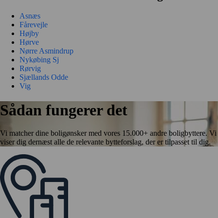
Asnæs
Fårevejle
Højby
Hørve
Nørre Asmindrup
Nykøbing Sj
Rørvig
Sjællands Odde
Vig
Sådan fungerer det
Vi matcher dine boligønsker med vores 15.000+ andre boligbyttere. Vi
viser dig dernæst alle de relevante bytteforslag, der er tilpasset til dig.