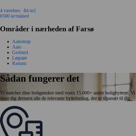
4 værelses ∙
84 m2
6500
kr/måned
Områder i nærheden af Farsø
Aalestrup
Aars
Gedsted
Løgstør
Ranum
Sådan fungerer det
Vi matcher dine boligønsker med vores 15.000+ andre boligbyttere. Vi
viser dig dernæst alle de relevante bytteforslag, der er tilpasset til dig.