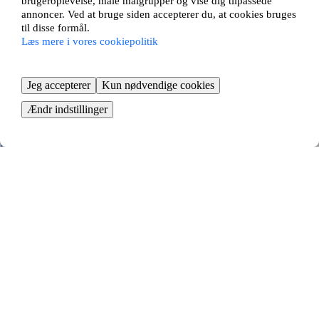
brugeroplevelse, måle målgrupper og vise dig tilpassede
udlejer
annoncer. Ved at bruge siden accepterer du, at cookies bruges
til disse formål.
Læs mere i vores cookiepolitik
Jeg accepterer
Kun nødvendige cookies
Ændr indstillinger
Tid til at flytte
Bestil flyttehjælp, og begynd at pakke
KOM I GANG GRATIS
Så nemt bytter du lejebolig i
Farsø - fordelene ved
lejlighedsbytte
At bytte lejebolig i Farsø er en smart måde at finde en ny bolig på.
Med et lejlighedsbytte undgår du lange boligkøer og kan flytte til en ny
bydel eller bolig uden at skulle købe en lejlighed.
Vi matcher dig automatisk med andre lejere, der ønsker at bytte med
din lejlighed. Vi tilbyder det største udvalg af bytteannoncer, hvilket
giver dig de bedste muligheder for at finde en bolig og et nyt hjem, der