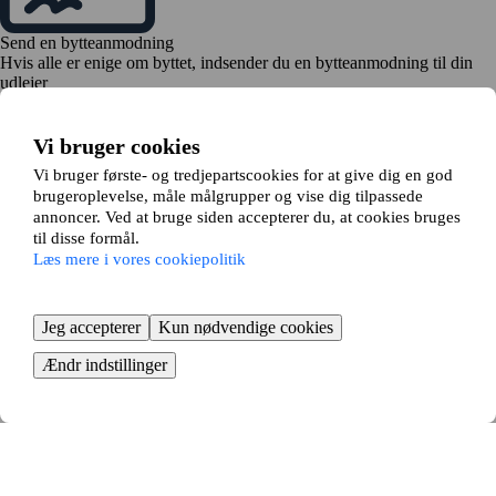
Send en bytteanmodning
Hvis alle er enige om byttet, indsender du en bytteanmodning til din
udlejer
Vi bruger cookies
Vi bruger første- og tredjepartscookies for at give dig en god
brugeroplevelse, måle målgrupper og vise dig tilpassede
annoncer. Ved at bruge siden accepterer du, at cookies bruges
til disse formål.
Tid til at flytte
Læs mere i vores cookiepolitik
Bestil flyttehjælp, og begynd at pakke
KOM I GANG GRATIS
Så nemt bytter du lejebolig i
Jeg accepterer
Kun nødvendige cookies
Aabybro - fordelene ved
Ændr indstillinger
lejlighedsbytte
At bytte lejebolig i Aabybro er en smart måde at finde en ny bolig på.
Med et lejlighedsbytte undgår du lange boligkøer og kan flytte til en ny
bydel eller bolig uden at skulle købe en lejlighed.