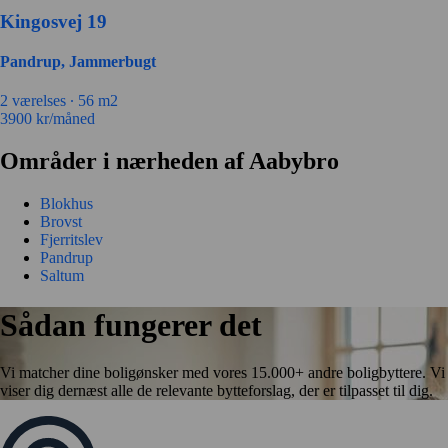
Kingosvej 19
Pandrup, Jammerbugt
2 værelses ∙
56 m2
3900
kr/måned
Områder i nærheden af Aabybro
Blokhus
Brovst
Fjerritslev
Pandrup
Saltum
Sådan fungerer det
Vi matcher dine boligønsker med vores 15.000+ andre boligbyttere. Vi
viser dig dernæst alle de relevante bytteforslag, der er tilpasset til dig.