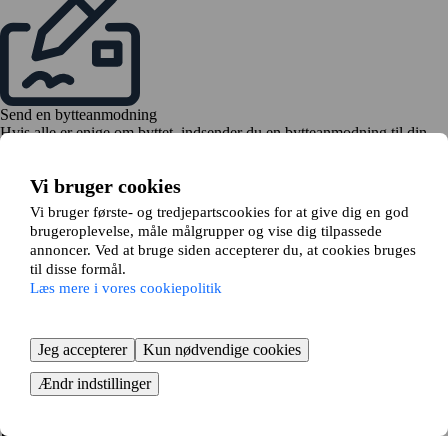
Send en bytteanmodning
Hvis alle er enige om byttet, indsender du en bytteanmodning til din
udlejer
Vi bruger cookies
Vi bruger første- og tredjepartscookies for at give dig en god
brugeroplevelse, måle målgrupper og vise dig tilpassede
annoncer. Ved at bruge siden accepterer du, at cookies bruges
til disse formål.
Læs mere i vores cookiepolitik
Tid til at flytte
Bestil flyttehjælp, og begynd at pakke
KOM I GANG GRATIS
Jeg accepterer
Kun nødvendige cookies
Så nemt bytter du lejebolig i
Ændr indstillinger
Sæby - fordelene ved
lejlighedsbytte