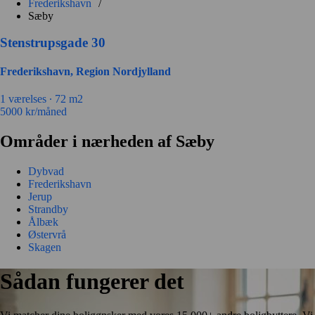
Frederikshavn
/
Sæby
Stenstrupsgade 30
Frederikshavn, Region Nordjylland
1 værelses ∙
72 m2
5000
kr/måned
Områder i nærheden af Sæby
Dybvad
Frederikshavn
Jerup
Strandby
Ålbæk
Østervrå
Skagen
Sådan fungerer det