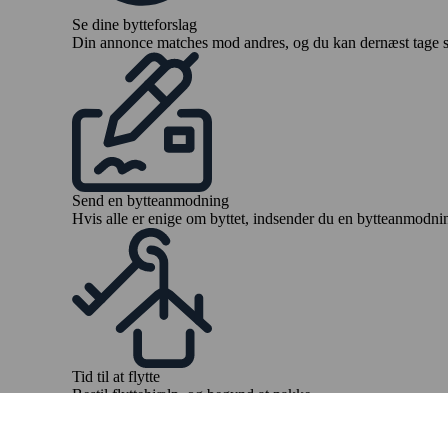
Se dine bytteforslag
Din annonce matches mod andres, og du kan dernæst tage stil
Send en bytteanmodning
Hvis alle er enige om byttet, indsender du en bytteanmodning
Tid til at flytte
Bestil flyttehjælp, og begynd at pakke
KOM I GANG GRATIS
Så nemt bytter du lejebo