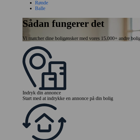
Rønde
Balle
Sådan fungerer det
Vi matcher dine boligønsker med vores 15.000+ andre boligbytt
Indryk din annonce
Start med at indrykke en annonce på din bolig