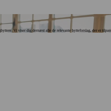
ere. Vi viser dig dernæst alle de relevante bytteforslag, der er tilpasse