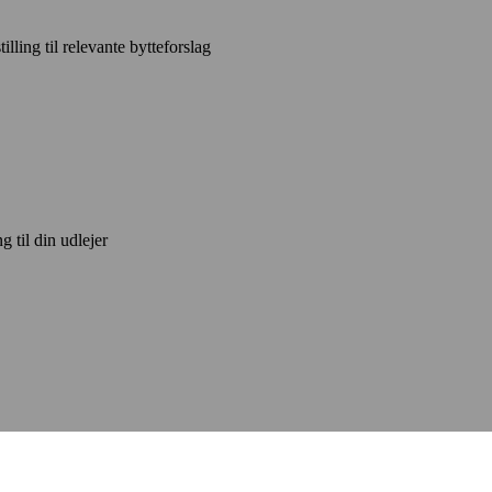
ling til relevante bytteforslag
 til din udlejer
lig i Nimtofte - fordelene ve