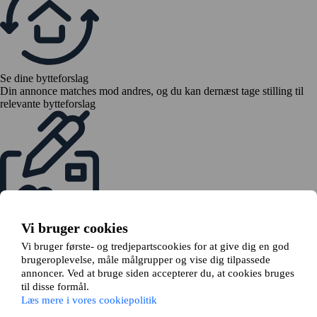
Se dine bytteforslag
Din annonce matches mod andres, og du kan dernæst tage stilling til
relevante bytteforslag
Send en bytteanmodning
Vi bruger cookies
Hvis alle er enige om byttet, indsender du en bytteanmodning til din
udlejer
Vi bruger første- og tredjepartscookies for at give dig en god
brugeroplevelse, måle målgrupper og vise dig tilpassede
annoncer. Ved at bruge siden accepterer du, at cookies bruges
til disse formål.
Læs mere i vores cookiepolitik