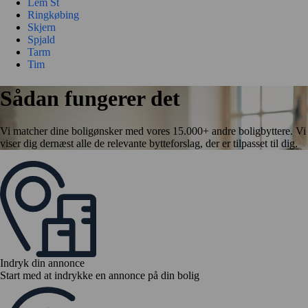
Lem St
Ringkøbing
Skjern
Spjald
Tarm
Tim
Sådan fungerer det
Vi matcher dine boligønsker med vores 15.000+ andre boligbyttere. Vi
viser dig dernæst alle de relevante bytteforslag, der er tilpasset til dig.
Indryk din annonce
Start med at indrykke en annonce på din bolig