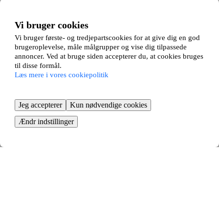
Skovbrynet 4, 1 tv
Vi bruger cookies
Randers SØ, Randers
Vi bruger første- og tredjepartscookies for at give dig en god
3
værelses ∙
80
m2
brugeroplevelse, måle målgrupper og vise dig tilpassede
7000
kr/måned
annoncer. Ved at bruge siden accepterer du, at cookies bruges
til disse formål.
Områder i nærheden af Langå
Læs mere i vores cookiepolitik
Fårup
Jeg accepterer
Kun nødvendige cookies
Gjerlev J
Randers C
Ændr indstillinger
Randers NV
Randers NØ
Randers SV
Randers SØ
Spentrup
Havndal
Sådan fungerer det
Vi matcher dine boligønsker med vores 15.000+ andre boligbyttere. Vi