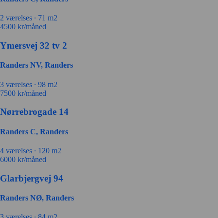
2
værelses ∙
71
m2
4500
kr/måned
Ymersvej 32 tv 2
Randers NV, Randers
3
værelses ∙
98
m2
7500
kr/måned
Nørrebrogade 14
Randers C, Randers
4
værelses ∙
120
m2
6000
kr/måned
Glarbjergvej 94
Randers NØ, Randers
3
værelses ∙
84
m2