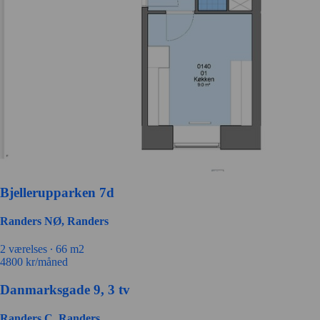
Bjellerupparken 7d
Randers NØ, Randers
2
værelses ∙
66
m2
4800
kr/måned
Danmarksgade 9, 3 tv
Randers C, Randers