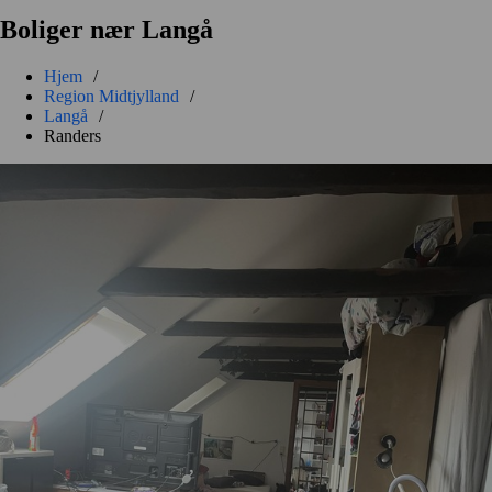
Boliger nær Langå
Hjem
/
Region Midtjylland
/
Langå
/
Randers