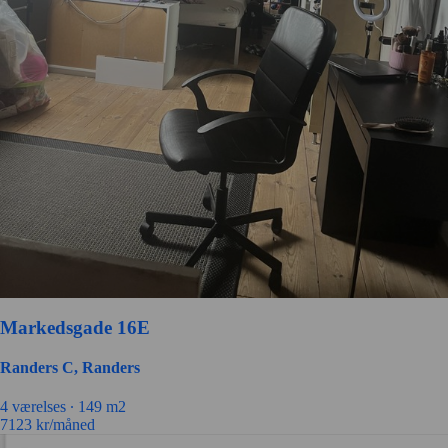
Markedsgade 16E
Randers C, Randers
4
værelses ∙
149
m2
7123
kr/måned