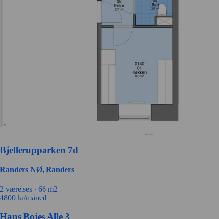
Bjellerupparken 7d
Randers NØ, Randers
2 værelses ∙
66 m2
4800
kr/måned
Hans Bojes Alle 3