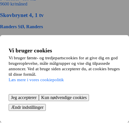
9600
kr/måned
Skovbrynet 4, 1 tv
Randers SØ, Randers
3 værelses ∙
80 m2
7000
kr/måned
Vi bruger cookies
Løvenholmvej 40
Vi bruger første- og tredjepartscookies for at give dig en god
brugeroplevelse, måle målgrupper og vise dig tilpassede
Randers NØ, Randers
annoncer. Ved at bruge siden accepterer du, at cookies bruges
til disse formål.
3 værelses ∙
86 m2
Læs mere i vores cookiepolitik
6878
kr/måned
Områder i Randers
Jeg accepterer
Kun nødvendige cookies
Fårup
Ændr indstillinger
Gjerlev J
Havndal
Randers C
Randers NØ