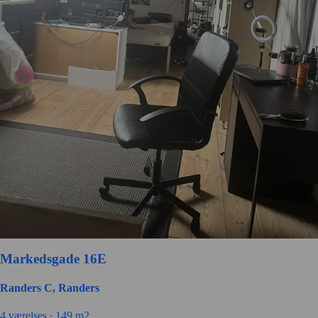
Markedsgade 16E
Randers C, Randers
4 værelses ∙
149 m2