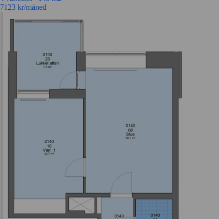
7123
kr/måned