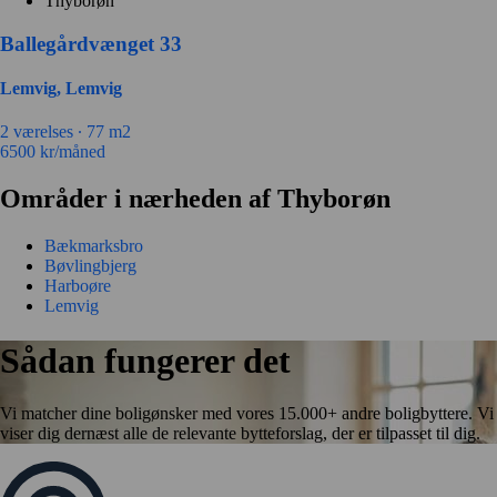
Thyborøn
Ballegårdvænget 33
Lemvig, Lemvig
2 værelses ∙
77 m2
6500
kr/måned
Områder i nærheden af Thyborøn
Bækmarksbro
Bøvlingbjerg
Harboøre
Lemvig
Sådan fungerer det
Vi matcher dine boligønsker med vores 15.000+ andre boligbyttere. Vi
viser dig dernæst alle de relevante bytteforslag, der er tilpasset til dig.