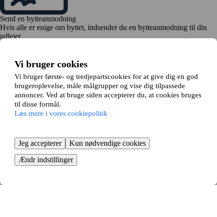
Send en bytteanmodning
Hvis alle er enige om byttet, indsender du en bytteanmodning til din
udlejer
Vi bruger cookies
Vi bruger første- og tredjepartscookies for at give dig en god
brugeroplevelse, måle målgrupper og vise dig tilpassede
annoncer. Ved at bruge siden accepterer du, at cookies bruges
til disse formål.
Tid til at flytte
Læs mere i vores cookiepolitik
Bestil flyttehjælp, og begynd at pakke
KOM I GANG GRATIS
Så nemt bytter du lejebolig i
Jeg accepterer
Kun nødvendige cookies
Thyborøn - fordelene ved
Ændr indstillinger
lejlighedsbytte
At bytte lejebolig i Thyborøn er en smart måde at finde en ny bolig på.
Med et lejlighedsbytte undgår du lange boligkøer og kan flytte til en ny
bydel eller bolig uden at skulle købe en lejlighed.