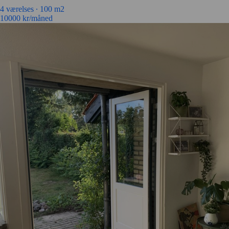
4 værelses ∙
100 m2
10000
kr/måned