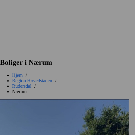
Boliger i Nærum
Hjem
/
Region Hovedstaden
/
Rudersdal
/
Nærum