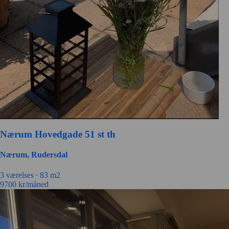
Nærum Hovedgade 51 st th
Nærum, Rudersdal
3 værelses ∙
83 m2
9700
kr/måned