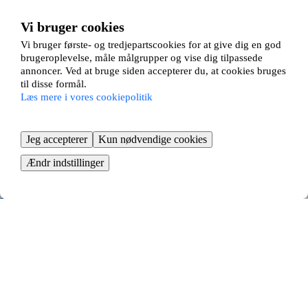
Egehegnet 80
Vi bruger cookies
Nærum, Rudersdal
Vi bruger første- og tredjepartscookies for at give dig en god
brugeroplevelse, måle målgrupper og vise dig tilpassede
4 værelses ∙
97 m2
annoncer. Ved at bruge siden accepterer du, at cookies bruges
7440
kr/måned
til disse formål.
Læs mere i vores cookiepolitik
Malmbergsvej 24
Nærum, Rudersdal
Jeg accepterer
Kun nødvendige cookies
Ændr indstillinger
3 værelses ∙
92 m2
9000
kr/måned
Nærumgårdsvej 66
Nærum, Rudersdal
3 værelses ∙
90 m2
6900
kr/måned
Egehegnet 32, 2 t v