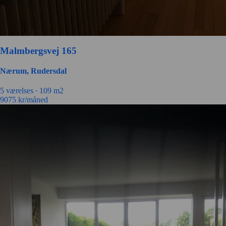
Malmbergsvej 165
Nærum, Rudersdal
5 værelses ∙
109 m2
9075
kr/måned