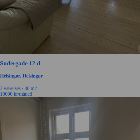
Sudergade 12 d
Helsingør, Helsingør
3 værelses ∙
86 m2
10000
kr/måned