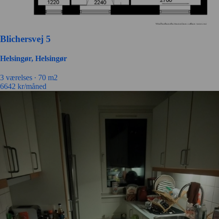
Blichersvej 5
Helsingør, Helsingør
3 værelses ∙
70 m2
6642
kr/måned