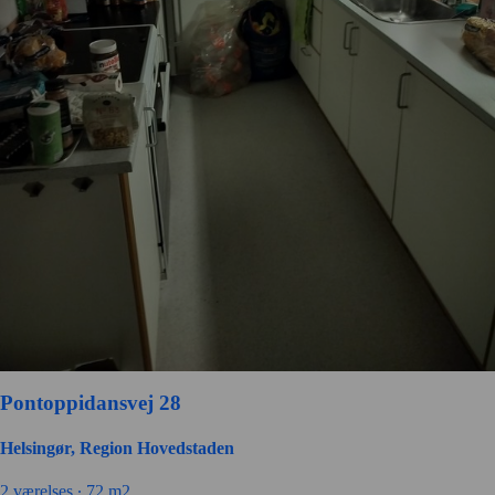
Pontoppidansvej 28
Helsingør, Region Hovedstaden
2 værelses ∙
72 m2