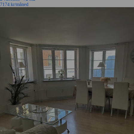
7174
kr/måned