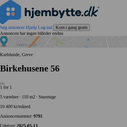
Søg annoncer
Hjælp
Log ind
Kom i gang gratis
Annoncen har ingen billeder endnu
Karlslunde, Greve
Birkehusene 56
1 for 1
5 værelser ∙ 110 m2 ∙ Stueetage
10 400 kr/måned
Annoncenummer:
9791
Udgivet:
2025-05-13