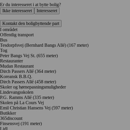
Er du interesseret i at bytte bolig?
Ikke interesseret
Interesseret
Kontakt den boligbyttende part
I området
Offentlig transport
Bus
Tesdorpfsvej (Bernhard Bangs Allé) (167 meter)
Tog
Peter Bangs Vej St. (655 meter)
Restauranter
Mudan Restaurant
Dirch Passers Allé
(364 meter)
Koreansk B.B.Q.
Dirch Passers Allé
(458 meter)
Skoler og børnepasningsmuligheder
Lindevangsskolen
P.G. Ramms Allé
(335 meter)
Skolen på La Cours Vej
Emil Christian Hansens Vej
(597 meter)
Butikker
365discount
Finsensvej
(191 meter)
Lidl