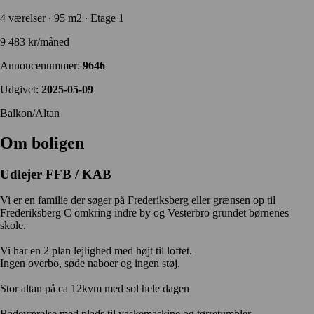
4 værelser ∙ 95 m2 ∙ Etage 1
9 483 kr/måned
Annoncenummer:
9646
Udgivet:
2025-05-09
Balkon/Altan
Om boligen
Udlejer
FFB / KAB
Vi er en familie der søger på Frederiksberg eller grænsen op til
Frederiksberg C omkring indre by og Vesterbro grundet børnenes
skole.
Vi har en 2 plan lejlighed med højt til loftet.
Ingen overbo, søde naboer og ingen støj.
Stor altan på ca 12kvm med sol hele dagen
Badeværelse med plads til vaskemaskine og tørretumbler