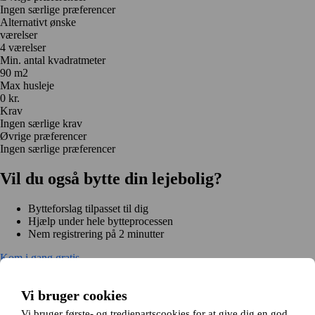
Ingen særlige præferencer
Alternativt ønske
værelser
4 værelser
Min. antal kvadratmeter
90 m2
Max husleje
0 kr.
Krav
Ingen særlige krav
Øvrige præferencer
Ingen særlige præferencer
Vil du også bytte din lejebolig?
Bytteforslag tilpasset til dig
Hjælp under hele bytteprocessen
Nem registrering på 2 minutter
Kom i gang gratis
Kom i gang
Kom i gang gratis
Søg annoncer
Log ind
Vi bruger cookies
Læs mere
Nyheder og tips
Vi bruger første- og tredjepartscookies for at give dig en god