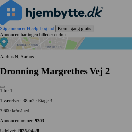
Søg annoncer
Hjælp
Log ind
Kom i gang gratis
Annoncen har ingen billeder endnu
Aarhus N, Aarhus
Dronning Margrethes Vej 2
1 for 1
1 værelser ∙ 38 m2 ∙ Etage 3
3 600 kr/måned
Annoncenummer:
9303
Udgivet:
2025-04-28