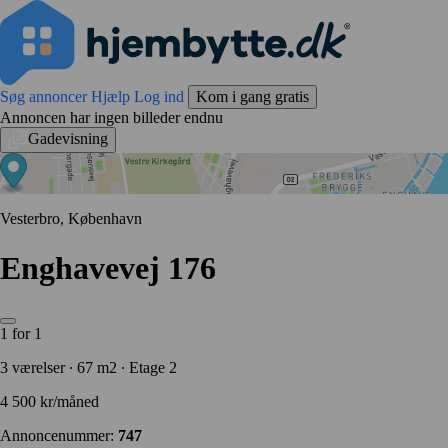
Søg annoncer
Hjælp
Log ind
Kom i gang gratis
Annoncen har ingen billeder endnu
Gadevisning
Vesterbro, København
Enghavevej 176
1 for 1
3 værelser ∙ 67 m2 ∙ Etage 2
4 500 kr/måned
Annoncenummer:
747