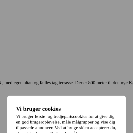
 , med egen altan og fælles tag terrasse. Der er 800 meter til den nye K
Vi bruger cookies
Vi bruger første- og tredjepartscookies for at give dig
en god brugeroplevelse, måle målgrupper og vise dig
tilpassede annoncer. Ved at bruge siden accepterer du,