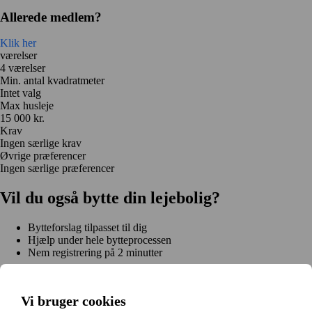
Allerede medlem?
Klik her
værelser
4 værelser
Min. antal kvadratmeter
Intet valg
Max husleje
15 000 kr.
Krav
Ingen særlige krav
Øvrige præferencer
Ingen særlige præferencer
Vil du også bytte din lejebolig?
Bytteforslag tilpasset til dig
Hjælp under hele bytteprocessen
Nem registrering på 2 minutter
Kom i gang gratis
Kom i gang
Vi bruger cookies
Kom i gang gratis
Søg annoncer
Log ind