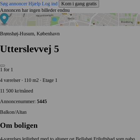
Søg annoncer
Hjælp
Log ind
Kom i gang gratis
Annoncen har ingen billeder endnu
Brønshøj-Husum, København
Utterslevvej 5
1 for 1
4 værelser ∙ 110 m2 ∙ Etage 1
11 500 kr/måned
Annoncenummer:
5445
Balkon/Altan
Om boligen
4-værelses lejlighed med to altaner og Bellahøj Friluftsbad som nabo.