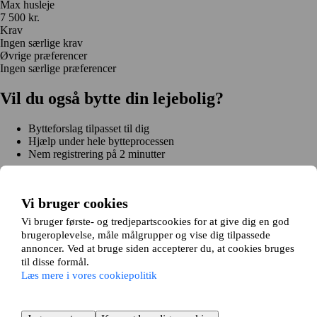
Max husleje
7 500 kr.
Krav
Ingen særlige krav
Øvrige præferencer
Ingen særlige præferencer
Vil du også bytte din lejebolig?
Bytteforslag tilpasset til dig
Hjælp under hele bytteprocessen
Nem registrering på 2 minutter
Kom i gang gratis
Kom i gang
Vi bruger cookies
Kom i gang gratis
Søg annoncer
Log ind
Læs mere
Vi bruger første- og tredjepartscookies for at give dig en god
Nyheder og tips
brugeroplevelse, måle målgrupper og vise dig tilpassede
Om Hjembytte.dk
annoncer. Ved at bruge siden accepterer du, at cookies bruges
Om os
Generelle vilkår og betingelser
Cookiepolitik
Sitemap
til disse formål.
Kundeservice
Læs mere i vores cookiepolitik
Hjælp
E-mail:
info@hjembytte.dk
© 2004-2025 Hjembytte.dk