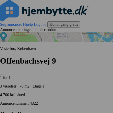
Søg annoncer
Hjælp
Log ind
Kom i gang gratis
Annoncen har ingen billeder endnu
Vesterbro, København
Offenbachsvej 9
1 for 1
3 værelser ∙ 70 m2 ∙ Etage 1
4 700 kr/måned
Annoncenummer:
4322