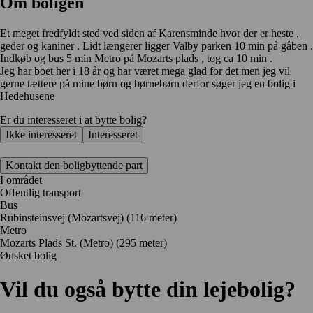
Om boligen
Et meget fredfyldt sted ved siden af Karensminde hvor der er heste ,
geder og kaniner . Lidt længerer ligger Valby parken 10 min på gåben .
Indkøb og bus 5 min Metro på Mozarts plads , tog ca 10 min .
Jeg har boet her i 18 år og har været mega glad for det men jeg vil
gerne tættere på mine børn og børnebørn derfor søger jeg en bolig i
Hedehusene
Er du interesseret i at bytte bolig?
Ikke interesseret
Interesseret
Kontakt den boligbyttende part
I området
Offentlig transport
Bus
Rubinsteinsvej (Mozartsvej) (116 meter)
Metro
Mozarts Plads St. (Metro) (295 meter)
Ønsket bolig
Vil du også bytte din lejebolig?