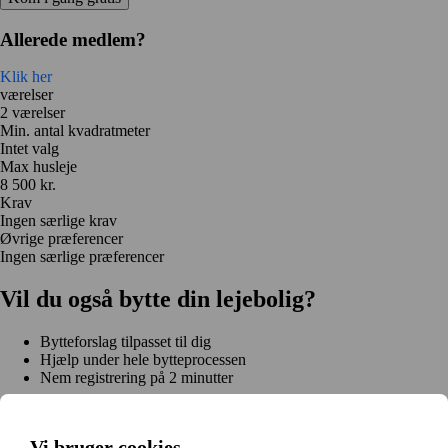
Allerede medlem?
Klik her
værelser
2 værelser
Min. antal kvadratmeter
Intet valg
Max husleje
8 500 kr.
Krav
Ingen særlige krav
Øvrige præferencer
Ingen særlige præferencer
Vil du også bytte din lejebolig?
Bytteforslag tilpasset til dig
Hjælp under hele bytteprocessen
Nem registrering på 2 minutter
Kom i gang gratis
Kom i gang
Vi bruger cookies
Kom i gang gratis
Søg annoncer
Log ind