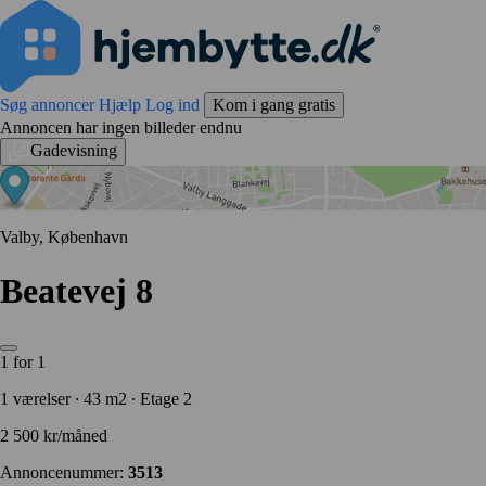
Søg annoncer
Hjælp
Log ind
Kom i gang gratis
Annoncen har ingen billeder endnu
Gadevisning
Valby, København
Beatevej 8
1 for 1
1 værelser ∙ 43 m2 ∙ Etage 2
2 500 kr/måned
Annoncenummer:
3513