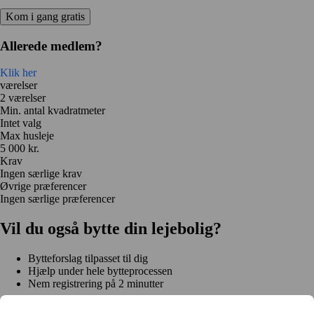
Kom i gang gratis
Allerede medlem?
Klik her
værelser
2 værelser
Min. antal kvadratmeter
Intet valg
Max husleje
5 000 kr.
Krav
Ingen særlige krav
Øvrige præferencer
Ingen særlige præferencer
Vil du også bytte din lejebolig?
Bytteforslag tilpasset til dig
Hjælp under hele bytteprocessen
Nem registrering på 2 minutter
Kom i gang gratis