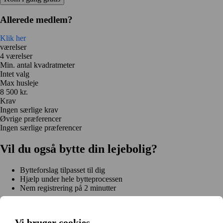
Allerede medlem?
Klik her
værelser
4 værelser
Min. antal kvadratmeter
Intet valg
Max husleje
8 500 kr.
Krav
Ingen særlige krav
Øvrige præferencer
Ingen særlige præferencer
Vil du også bytte din lejebolig?
Bytteforslag tilpasset til dig
Hjælp under hele bytteprocessen
Nem registrering på 2 minutter
Kom i gang gratis
Kom i gang
Vi bruger cookies
Kom i gang gratis
Søg annoncer
Log ind