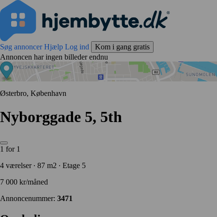
Søg annoncer
Hjælp
Log ind
Kom i gang gratis
Annoncen har ingen billeder endnu
Østerbro, København
Nyborggade 5, 5th
1 for 1
4 værelser ∙ 87 m2 ∙ Etage 5
7 000 kr/måned
Annoncenummer:
3471