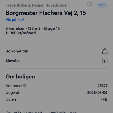
Frederiksberg, Region Hovedstaden
1 for 1
Borgmester Fischers Vej 2, 15
Vis på kort
5 værelser ∙ 123 m2 ∙ Etage 15
11 960 kr/måned
Balkon/Altan
Elevator
Om boligen
Annonce-ID
25327
Udgivet
2026-07-06
Udlejer
FFB
Denne bolig har endnu ingen beskrivelse.