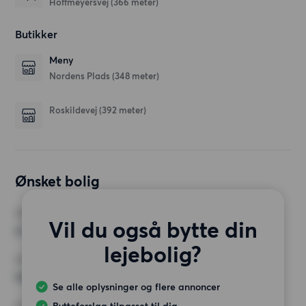
Hoffmeyersvej
(366 meter)
Butikker
Meny
Nordens Plads
(348 meter)
Roskildevej
(392 meter)
Ønsket bolig
VÆRELSER
Vil du også bytte din
4 værelser
lejebolig?
MIN. ANTAL KVADRATMETER
Intet valg
Se alle oplysninger og flere annoncer