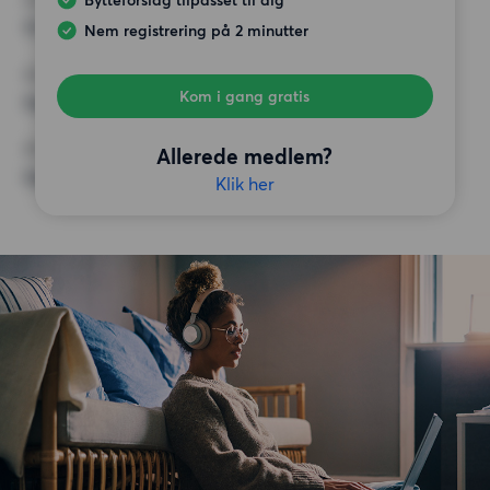
Bytteforslag tilpasset til dig
MAX HUSLEJE
11 000 kr.
Nem registrering på 2 minutter
KRAV
Kom i gang gratis
Ingen særlige krav
ØVRIGE PRÆFERENCER
Allerede medlem?
Ingen særlige præferencer
Klik her