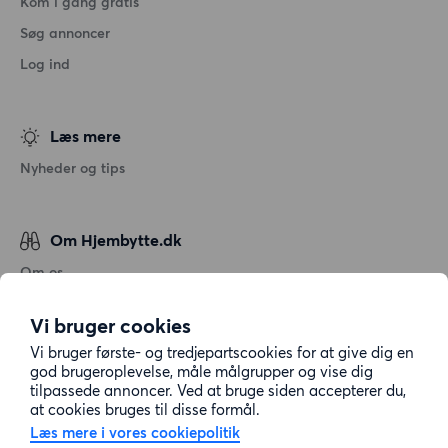
Kom i gang gratis
Søg annoncer
Log ind
Læs mere
Nyheder og tips
Om Hjembytte.dk
Om os
Generelle vilkår og betingelser
Vi bruger cookies
Behandling af personoplysninger
Vi bruger første- og tredjepartscookies for at give dig en
Cookiepolitik
god brugeroplevelse, måle målgrupper og vise dig
tilpassede annoncer. Ved at bruge siden accepterer du,
Sitemap
at cookies bruges til disse formål.
Læs mere i vores cookiepolitik