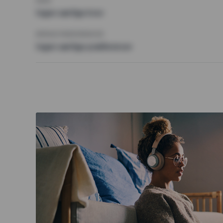
KRAV
Ingen særlige krav
ØVRIGE PRÆFERENCER
Ingen særlige præferencer