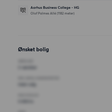
Aarhus Business College - HG
Olof Palmes Allé
(1182 meter)
Ønsket bolig
VÆRELSER
2 værelser
MIN. ANTAL KVADRATMETER
Intet valg
MAX HUSLEJE
5 000 kr.