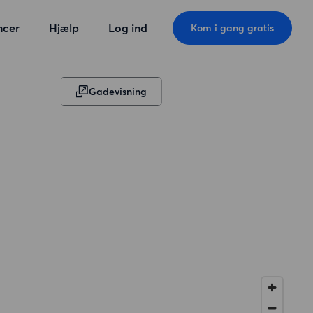
ncer
Hjælp
Log ind
Kom i gang gratis
Gadevisning