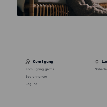
Kom i gang
Læ
Kom i gang gratis
Nyheder
Søg annoncer
Log ind