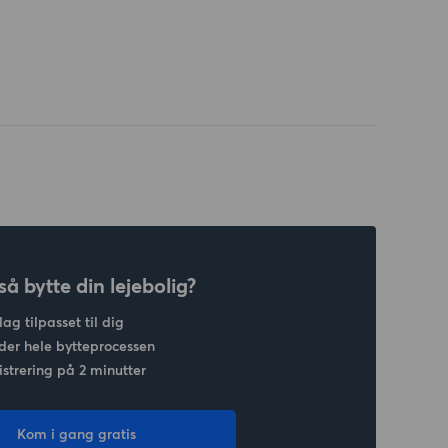
så bytte din lejebolig?
lag tilpasset til dig
der hele bytteprocessen
strering på 2 minutter
Kom i gang gratis