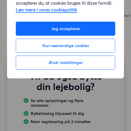
accepterer du, at cookies bruges til disse formål.
Købmand Nord
Læs mere i vores cookiepolitik
Bildbjerg Parkvej
(881 meter)
Jeg accepterer
Kun nødvendige cookies
Ændr indstillinger
Vil du også bytte
din lejebolig?
Se alle oplysninger og flere
annoncer
Bytteforslag tilpasset til dig
Nem registrering på 2 minutter