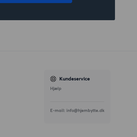
Kundeservice
Hjælp
E-mail:
info@hjembytte.dk