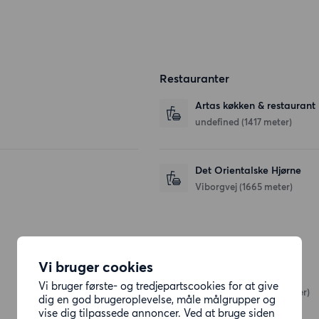
Restauranter
Artas køkken & restaurant
undefined
(1417 meter)
Det Orientalske Hjørne
Viborgvej
(1665 meter)
Butikker
Vi bruger cookies
365discount
Vi bruger første- og tredjepartscookies for at give
Kappelvænget
(305 meter)
dig en god brugeroplevelse, måle målgrupper og
vise dig tilpassede annoncer. Ved at bruge siden