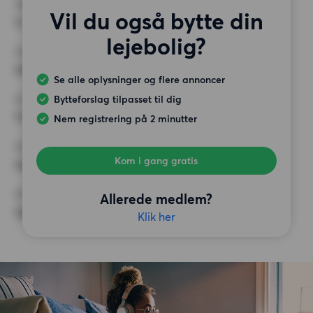
VÆRELSER
Vil du også bytte din
3 værelser
lejebolig?
MIN. ANTAL KVADRATMETER
Intet valg
Se alle oplysninger og flere annoncer
Bytteforslag tilpasset til dig
MAX HUSLEJE
11 000 kr.
Nem registrering på 2 minutter
KRAV
Kom i gang gratis
Ingen særlige krav
ØVRIGE PRÆFERENCER
Allerede medlem?
Ingen særlige præferencer
Klik her