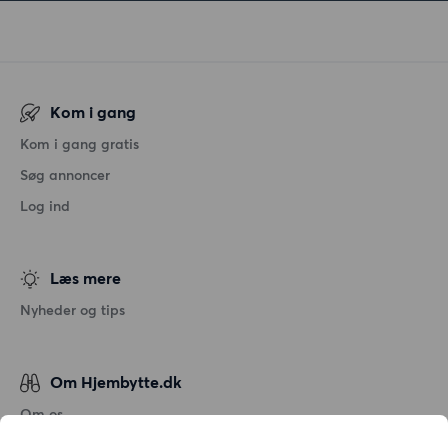
Kom i gang
Kom i gang gratis
Søg annoncer
Log ind
Læs mere
Nyheder og tips
Om Hjembytte.dk
Om os
Generelle vilkår og betingelser