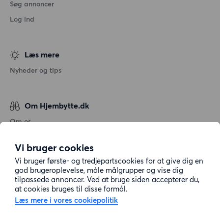
Søg annoncer
Log ind
Læs mere
Nyheder og tips
Om Hjembytte.dk
Om os
Generelle vilkår og betingelser
Vi bruger cookies
Behandling af personoplysninger
Vi bruger første- og tredjepartscookies for at give dig en
Cookiepolitik
god brugeroplevelse, måle målgrupper og vise dig
tilpassede annoncer. Ved at bruge siden accepterer du,
Sitemap
at cookies bruges til disse formål.
Læs mere i vores cookiepolitik
Kundeservice