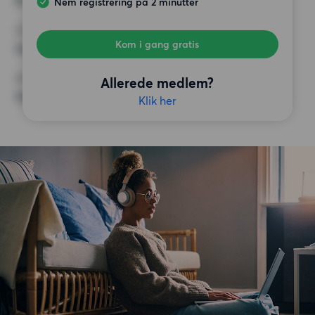
8 000 kr.
Nem registrering på 2 minutter
KRAV
Kom i gang gratis
Ingen særlige krav
ØVRIGE PRÆFERENCER
Allerede medlem?
Ingen særlige præferencer
Klik her