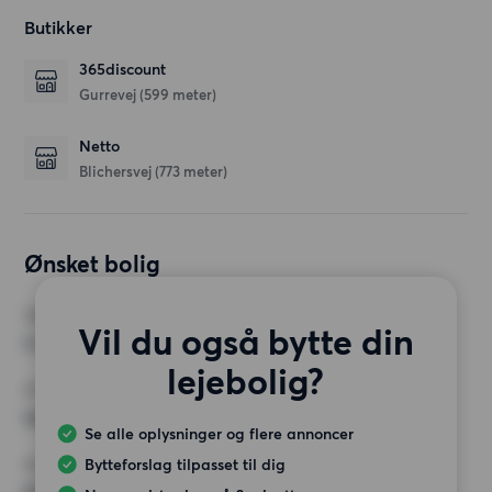
Butikker
365discount
Gurrevej
(599 meter)
Netto
Blichersvej
(773 meter)
Ønsket bolig
VÆRELSER
Vil du også bytte din
3 værelser
lejebolig?
MIN. ANTAL KVADRATMETER
Intet valg
Se alle oplysninger og flere annoncer
Bytteforslag tilpasset til dig
MAX HUSLEJE