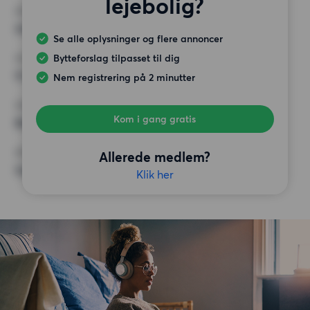
lejebolig?
MIN. ANTAL KVADRATMETER
Intet valg
Se alle oplysninger og flere annoncer
Bytteforslag tilpasset til dig
MAX HUSLEJE
9 000 kr.
Nem registrering på 2 minutter
KRAV
Kom i gang gratis
Balkon/Altan
ØVRIGE PRÆFERENCER
Allerede medlem?
Ingen særlige præferencer
Klik her