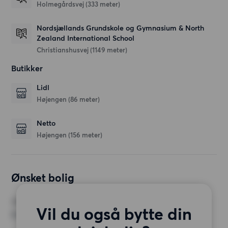
Holmegårdsvej
(333 meter)
Nordsjællands Grundskole og Gymnasium & North
Zealand International School
Christianshusvej
(1149 meter)
Butikker
Lidl
Højengen
(86 meter)
Netto
Højengen
(156 meter)
Ønsket bolig
VÆRELSER
Vil du også bytte din
3 værelser