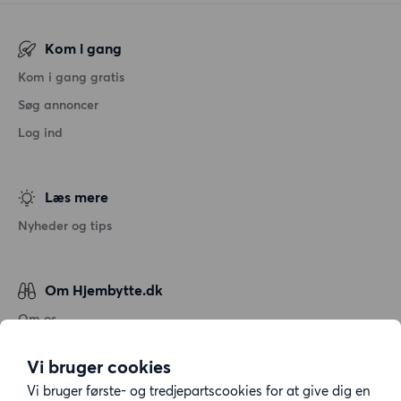
Kom i gang
Kom i gang gratis
Søg annoncer
Log ind
Læs mere
Nyheder og tips
Om Hjembytte.dk
Om os
Generelle vilkår og betingelser
Vi bruger cookies
Behandling af personoplysninger
Vi bruger første- og tredjepartscookies for at give dig en