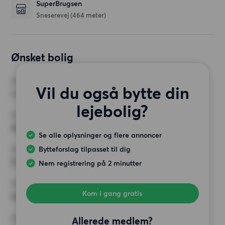
SuperBrugsen
Sneserevej
(464 meter)
Ønsket bolig
VÆRELSER
Vil du også bytte din
1 værelse
lejebolig?
MIN. ANTAL KVADRATMETER
Intet valg
Se alle oplysninger og flere annoncer
Bytteforslag tilpasset til dig
MAX HUSLEJE
5 000 kr.
Nem registrering på 2 minutter
KRAV
Kom i gang gratis
Ingen særlige krav
ØVRIGE PRÆFERENCER
Allerede medlem?