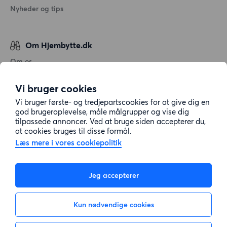
Nyheder og tips
Om Hjembytte.dk
Om os
Generelle vilkår og betingelser
Vi bruger cookies
Behandling af personoplysninger
Vi bruger første- og tredjepartscookies for at give dig en
Cookiepolitik
god brugeroplevelse, måle målgrupper og vise dig
tilpassede annoncer. Ved at bruge siden accepterer du,
Sitemap
at cookies bruges til disse formål.
Læs mere i vores cookiepolitik
Kundeservice
Jeg accepterer
Hjælp
Kun nødvendige cookies
E-mail:
info@hjembytte.dk