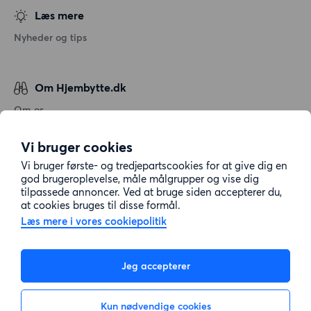
Læs mere
Nyheder og tips
Om Hjembytte.dk
Om os
Generelle vilkår og betingelser
Vi bruger cookies
Behandling af personoplysninger
Vi bruger første- og tredjepartscookies for at give dig en
Cookiepolitik
god brugeroplevelse, måle målgrupper og vise dig
tilpassede annoncer. Ved at bruge siden accepterer du,
Sitemap
at cookies bruges til disse formål.
Læs mere i vores cookiepolitik
Kundeservice
Jeg accepterer
Hjælp
Kun nødvendige cookies