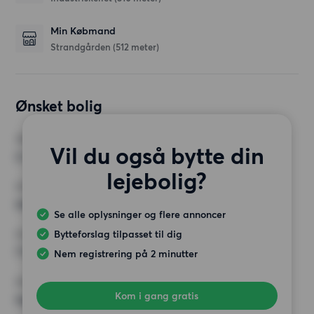
Min Købmand
Strandgården
(512 meter)
Ønsket bolig
VÆRELSER
Vil du også bytte din
2 værelser
lejebolig?
MIN. ANTAL KVADRATMETER
Intet valg
Se alle oplysninger og flere annoncer
Bytteforslag tilpasset til dig
MAX HUSLEJE
7 500 kr.
Nem registrering på 2 minutter
KRAV
Kom i gang gratis
Ingen særlige krav