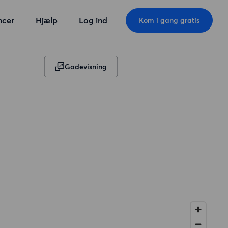
ncer
Hjælp
Log ind
Kom i gang gratis
Gadevisning