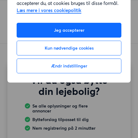
accepterer du, at cookies bruges til disse formål.
Rema 1000 Glostrup
Læs mere i vores cookiepolitik
Sportsvej
(634 meter)
Jeg accepterer
Kun nødvendige cookies
Ændr indstillinger
Vil du også bytte
din lejebolig?
Se alle oplysninger og flere
annoncer
Bytteforslag tilpasset til dig
Nem registrering på 2 minutter