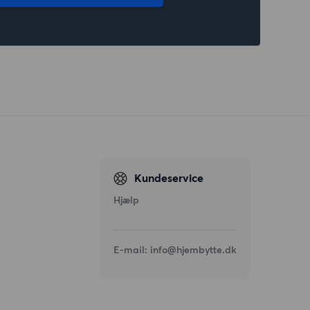
Kundeservice
Hjælp
E-mail:
info@hjembytte.dk