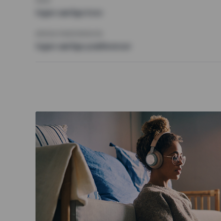
KRAV
Ingen særlige krav
ØVRIGE PRÆFERENCER
Ingen særlige præferencer