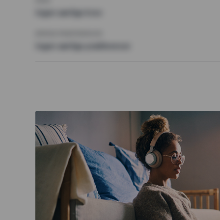
KRAV
Ingen særlige krav
ØVRIGE PRÆFERENCER
Ingen særlige præferencer