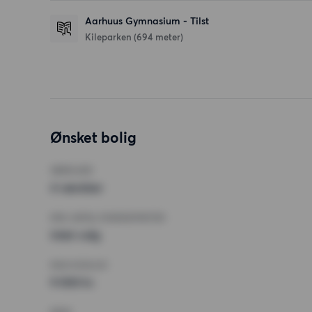
Aarhuus Gymnasium - Tilst
Kileparken
(694 meter)
Ønsket bolig
VÆRELSER
4 værelser
MIN. ANTAL KVADRATMETER
Intet valg
MAX HUSLEJE
9 000 kr.