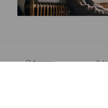
Kom i gang
Læ
Kom i gang gratis
Nyheder
Søg annoncer
Log ind