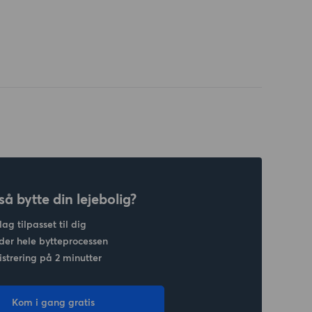
så bytte din lejebolig?
lag tilpasset til dig
der hele bytteprocessen
strering på 2 minutter
Kom i gang gratis