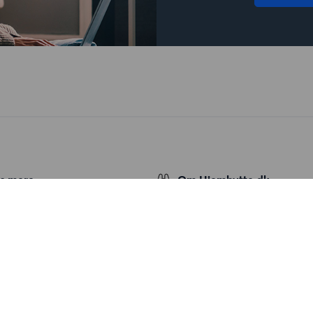
s mere
Om Hjembytte.dk
 og tips
Om os
Generelle vilkår og betingelser
Behandling af personoplysninger
Cookiepolitik
Sitemap