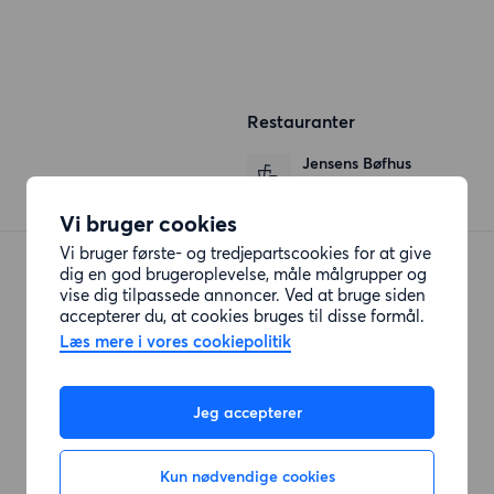
Restauranter
Jensens Bøfhus
Anelystvej
(557 meter)
Vi bruger cookies
Vi bruger første- og tredjepartscookies for at give
Bone's Tilst
dig en god brugeroplevelse, måle målgrupper og
Viborgvej
(1506 meter)
vise dig tilpassede annoncer. Ved at bruge siden
accepterer du, at cookies bruges til disse formål.
Læs mere i vores cookiepolitik
Butikker
Jeg accepterer
Bilka
Viborgvej
(683 meter)
Kun nødvendige cookies