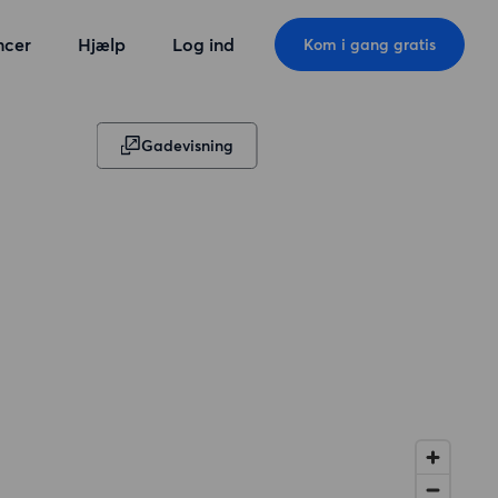
ncer
Hjælp
Log ind
Kom i gang gratis
Gadevisning